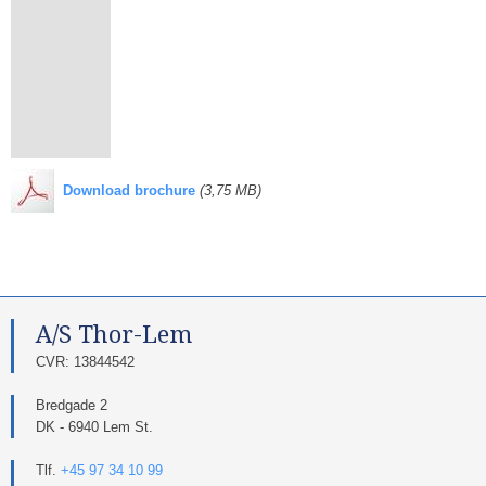
​
Download brochure
(3,75 MB)
A/S Thor-Lem​
​CVR: 13844542​
Bredgade 2
DK - 6940 Lem St.
Tlf.
+45 97 34 10 99