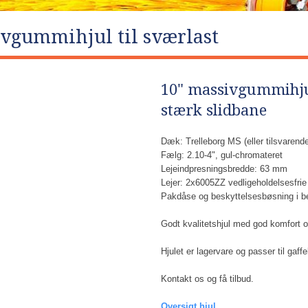
gummihjul til sværlast​
10" massivgummihju
stærk slidbane
Dæk: Trelleborg MS (eller tilsvaren
Fælg: 2.10-4", gul-chromateret
Lejeindpresningsbredde: 63 mm
Lejer: 2x6005ZZ vedligeholdelsesfrie 
Pakdåse og beskyttelsesbøsning i be
Godt kvalitetshjul med god komfort o
Hjulet er lagervare og passer til gaff
Kontakt os og få tilbud.
Oversigt hjul