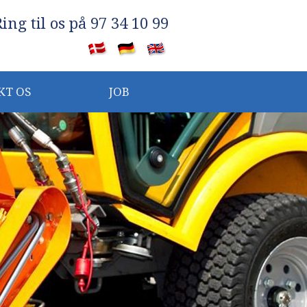
Ring til os på 97 34 10 99
​
KT OS
JOB