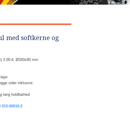
l med softkerne og
de) 3.00-4, Ø260x80 mm
lejer
gge sider inklusive.
g lang holdbarhed.
el
015-00010-2