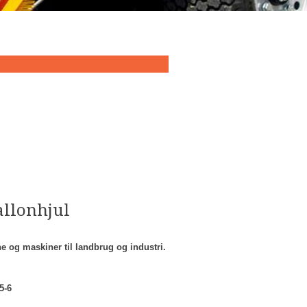
allonhjul
gne og maskiner til landbrug og industri.
5-6