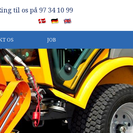
Ring til os på 97 34 10 99
​
KT OS
JOB