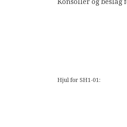
​Konsoller og beslag f
Hjul for SH1-01:​