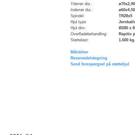
Yderrør dia.:
ø70x2,
Inderrør dia.:
ø60x4,
Spindel:
TR28x5
Hjul type:
Jernball
Hjul dim.:
Ø280 x 
Overfladebehandling:
Rapitix 
Støttelast:
1.600 kg.
Målskitse
Reservedelstegning
Send forespørgsel på støttehjul