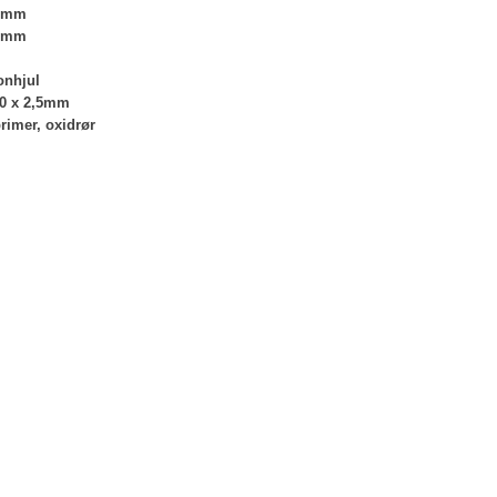
90mm
50mm
onhjul
80 x 2,5mm
primer, oxidrør
​