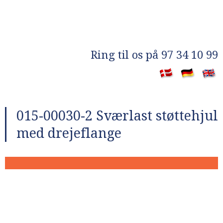
​Ring til os på 97 34 10 99
​
015-00030-2 Sværlast støttehjul
med drejeflange​