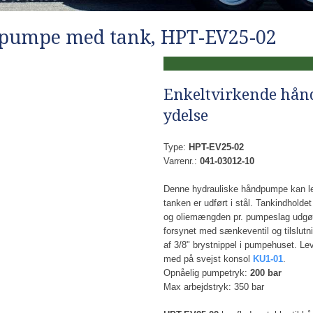
pumpe med tank, HPT-EV25​-02
​Enkeltvirkende hå
ydelse
​Type:
HPT-EV25-02
Varrenr.:
041-03012-10
​Denne hydrauliske håndpumpe kan le
tanken er udført i stål. Tankindholdet 
og oliemængden pr. pumpeslag udgø
forsynet med sænkeventil og tilslutn
af 3/8" brystnippel i pumpehuset. Lev
med på svejst konsol
KU1-01
.
​Opnåelig pumpetryk:
200 bar
Max arbejdstryk: 350 bar