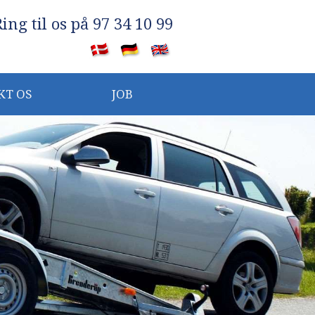
Ring til os på 97 34 10 99
​
KT OS
JOB