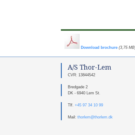
​
Download brochure
(3,75 MB
A/S Thor-Lem​
​CVR: 13844542​
Bredgade 2
DK - 6940 Lem St.
Tlf.
+45 97 34 10 99
Mail:
thorlem@thorlem.dk