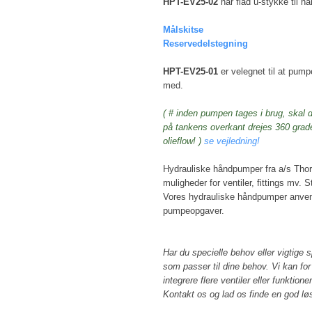
HPT-EV25-02
har flad u-stykke til hå
Målskitse
Reservedelstegning
HPT-EV25-01
er velegnet til at pum
med.
( # inden pumpen tages i brug, skal 
på tankens overkant drejes 360 grader 
olieflow! )
se vejledning!
Hydrauliske håndpumper fra a/s Th
muligheder for ventiler, fittings mv. St
Vores hydrauliske håndpumper anvend
pumpeopgaver.
Har du specielle behov eller vigtige s
som passer til dine behov. Vi kan fo
integrere flere ventiler eller funktioner
Kontakt os og lad os finde en god løsni