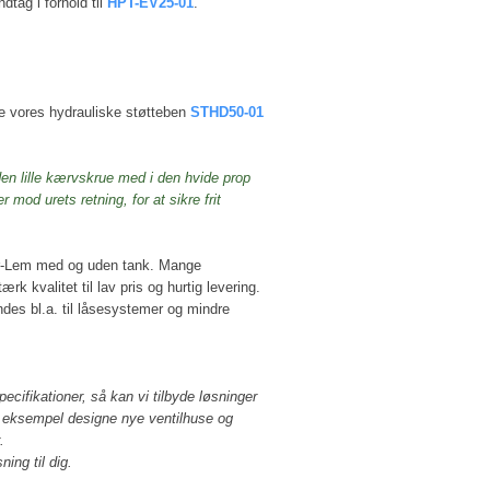
ndtag i forhold til
HPT-EV25-01
.
pe vores hydrauliske støtteben
STHD50-01
den lille kærvskrue med i den hvide prop
mod urets retning, for at sikre frit
or-Lem med og uden tank. Mange
ærk kvalitet til lav pris og hurtig levering.
es bl.a. til låsesystemer og mindre
pecifikationer, så kan vi tilbyde løsninger
r eksempel designe nye ventilhuse og
.
ng til dig.​​