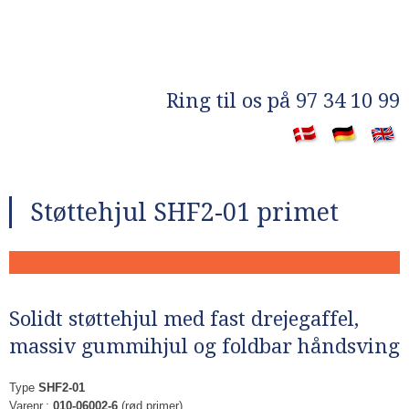
​Ring til os på 97 34 10 99
​
Støttehjul SHF2-01​ primet
Solidt støttehjul med fast drejegaffel,
massiv gummihjul og foldbar håndsving
Type
SHF2-01
Varenr.:
010-06002-6
(rød primer)