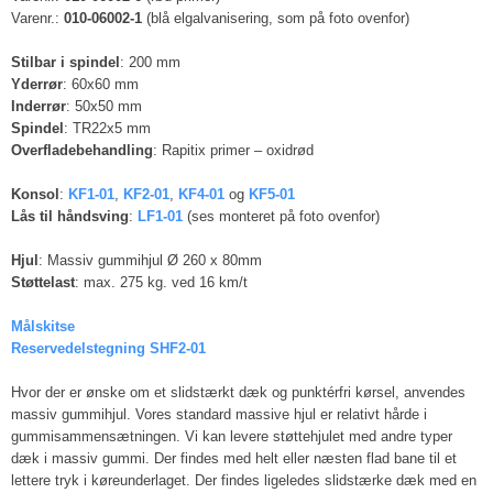
Varenr.:
010-06002-1
(blå elgalvanisering, som på foto ovenfor)
Stilbar i spindel
: 200 mm
Yderrør
: 60x60 mm
Inderrør
: 50x50 mm
Spindel
: TR22x5 mm
Overfladebehandling
: Rapitix primer – oxidrød
Konsol
:
​
KF1-01
,
KF2-01
,
KF4-01
og
KF5-01
Lås til håndsving
: ​
LF1-01
(ses monteret på foto ovenfor)
Hjul
: Massiv gummihjul Ø 260 x 80mm
Støttelast
: max. 275 kg. ved 16 km/t
Målskitse
Reservedelstegning SHF2-01
Hvor der er ønske om et slidstærkt dæk og punktérfri kørsel, anvendes
massiv gummihjul. Vores standard massive hjul er relativt hårde i
gummisammensætningen. Vi kan levere støttehjulet med andre typer
dæk i massiv gummi. Der findes med helt eller næsten flad bane til et
lettere tryk i køreunderlaget. Der findes ligeledes slidstærke dæk med en