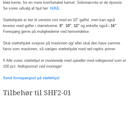
blød kerne, for en mere komfortabel kørsel. Sidstnævnte er de dyreste.
Se vores udvalg af hjul her:
HJUL
Støttehjulet er her til venstre vist med en 10" gaffel, men kan også
leveres med gafler i størrelserne:
8"
,
10"
,
12"
og enkelte også i
16"
Forespørg gerne på mulighederne ved henvendelse.
Skal støttehjulet svejses på maskinen og/ eller skal den have samme
farve som maskinen, så vælges støttehjulet med rød rapitix primer.
# Alle vores støttehjul er monterede med spindler med rullegevind som er
100 pct. fedtopsmurt ved montage!
Send forespørgsel på støttehjul
Tilbehør til SHF2-01​