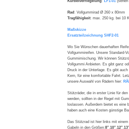
Kurbelverriegelung
: ​
LF1-01
(sehen 
Rad
: Vollgummirad Ø 260 x 80mm
Tragfähigkeit
: max. 250 kg. bei 10
M
aßskizze
Ersatzteilzeichnung SHF2-01
Wo Sie Wünschen dauerhaften Reifen
Vollgummireifen. Unsere Standard-Vol
Gummimischung. Wir können Stützräd
Vollgummi Anbieten. Es gibt ganz ode
Druck in der Unterlage. Es gibt auch
Kern, für eine komfortable Fahrt. Let
unsere Auswahl von Rädern hier:
RÄ
Stützräder, die in erster Linie für d
werden, sollten in der Regel mit Gum
loslassen. Außerdem bietet es eine
haben auch eine Kosten günstige Bas
Das Stützrad ist hier links mit einem
Gabeln in den Größen:​
8"
,​
10"
,​
12"
,​
13