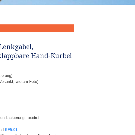
 Lenkgabel,
klappbare Hand-Kurbel
kierung)
Verzinkt, wie am Foto)
rundlackierung– oxidrot
nd
KF5-01