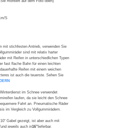
Sie montiert auf dem Foto oben)
 Km/S
 mit stichfesten Antrieb, verwenden Sie
lgummiräder sind mit relativ harter
er mit Reifen in unterschiedlichen Typen
r fast flache Bahn für einen leichten
 dauerhafte Reifen mit einem weichen
zteres ist auch die teuerste. Sehen Sie
DERN
en Winterdienst im Schnee verwendet
mireifen laufen, da sie leicht den Schnee
 bequemere Fahrt an. Pneumatische Räder
is im Vergleich zu Vollgummirädern.
 10“ Gabel gezeigt, ist aber auch mit
"
und jeweils auch in​
16"
​lieferbar.