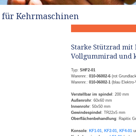
​ für Kehrmaschinen
Starke Stützrad mit
Vollgummirad und 
Typ:
SHF2-01
Warennr.:
010-06002-6
(rot Grundlac
Warennr.:
010-06002-1
(blau Elektro-
Verstellbar im spindel
: 200 mm
Außenrohr
: 60x60 mm
Innenrohr
: 50x50 mm
Gewindes
pindel
: TR22x5 mm
Oberflächenbehandlung
: Rapitix G
Konsole
:
​
KF1-01
,
KF2-01
,
KF4-01
u