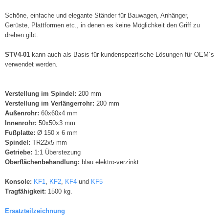
Schöne, einfache und elegante Ständer für Bauwagen, Anhänger,
Gerüste, Plattformen etc., in denen es keine Möglichkeit den Griff zu
drehen gibt.
STV4-01
kann auch als Basis für kundenspezifische Lösungen für OEM´s
verwendet werden.
Verstellung im Spindel:
200 mm
Verstellung im Verlängerrohr:
200 mm
Außenrohr:
60x60x4 mm
Innenrohr:
50x50x3 mm
Fußplatte:
Ø 150 x 6 mm
Spindel:
TR22x5 mm
Getriebe:
1:1 Überstezung
Oberflächenbehandlung:
blau elektro-verzinkt
Konsole:
KF1
,
KF
2
,
KF
4
und
KF
5
Tragfähigkeit:
1500 kg.
Ersatzteilzeichnung