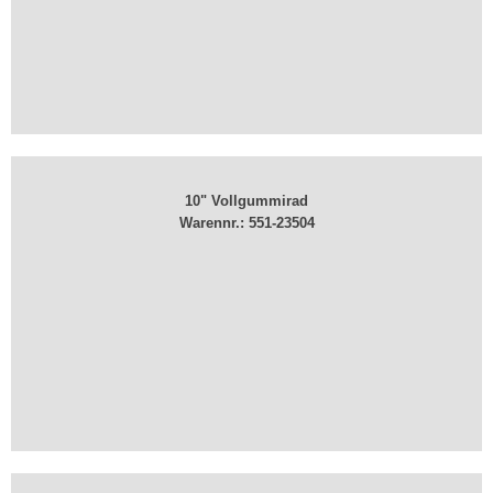
10" Vollgummirad
Warennr.: 551-23504