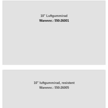
10" Luftgummirad
Warennr.: 550-26001
10" luftgummirad, resistent
Warennr.: 550-26005